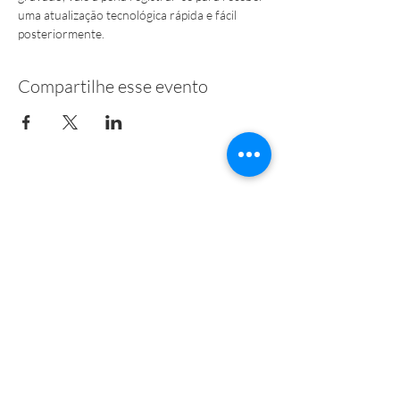
uma atualização tecnológica rápida e fácil 
posteriormente.
Compartilhe esse evento
Cristie Data GmbH
Vendas para Parceiros
Nordring 53-55
63843 Niedernberg
Alemanha
IMPRIMIR
PROTEÇÃO DE DADOS