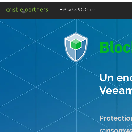
+49 (0) 6028 9795 555
Un end
Veea
Protectio
ransomw