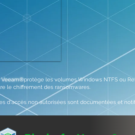
r Veeam®
protège les volumes Windows NTFS ou ReF
e le chiffrement des ransomwares.
ves d'accès non autorisées sont documentées et not