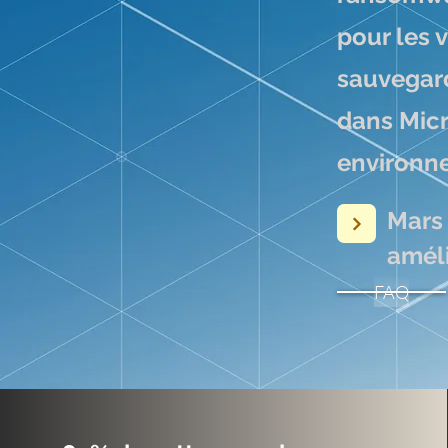
pour les 
sauvega
dans Mic
environn
Mars 
amél
FAQ