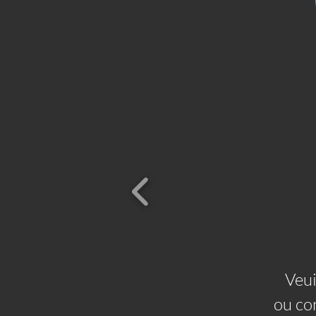
Veui
ou co