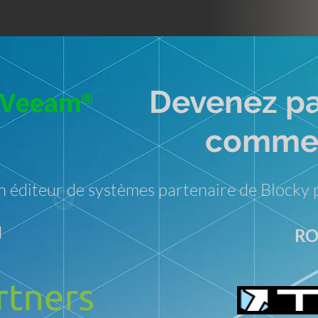
Devenez pa
commer
 éditeur de systèmes partenaire de Block

RO