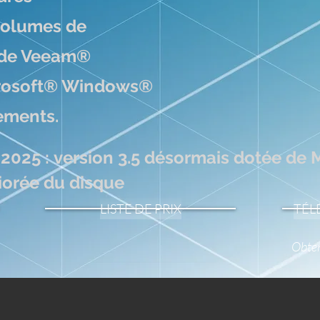
volumes de
rde Veeam®
rosoft® Windows®
ements.
2025 : version 3.5 désormais dotée de 
iorée du disque
LISTE DE PRIX
TÉL
Obten