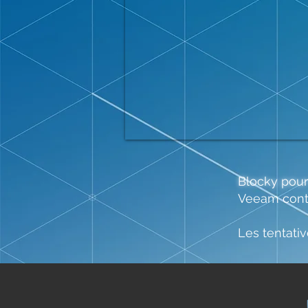
Blocky pou
Veeam contr
Les tentati