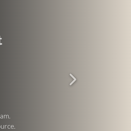
t
eam.
urce.