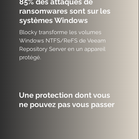
85% des attaques de
ransomwares sont sur les
systèmes Windows
Blocky transforme les volumes
Windows NTFS/ReFS de Veeam
Repository Server en un appareil
protégé.
Une protection dont vous
ne pouvez pas vous passer