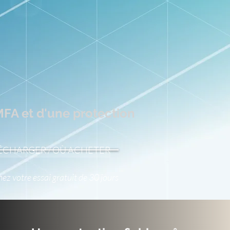
MFA et d'une protection
ÉCHARGER / OÙ ACHETER
ez votre essai gratuit de 30 jours