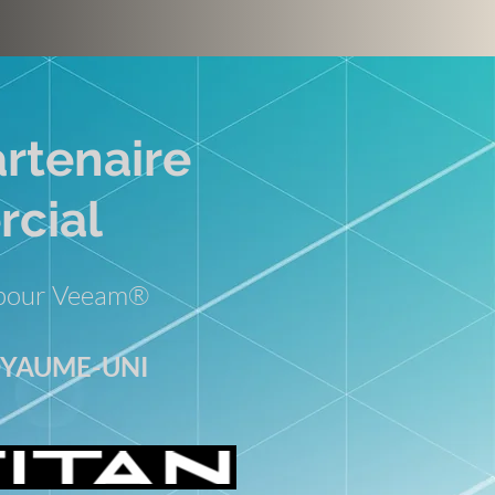
rtenaire
cial
y pour Veeam®
YAUME-UNI