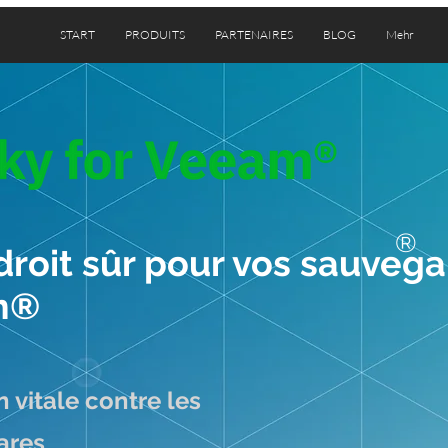
START
PRODUITS
PARTENAIRES
BLOG
Mehr
®
roit sûr pour vos sauveg
m®
n vitale contre les
ares