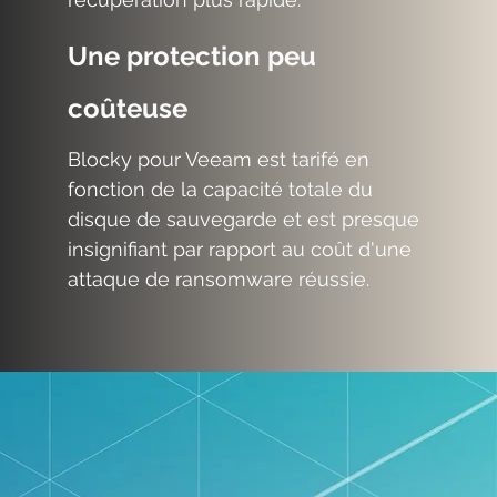
Une protection peu
coûteuse
Blocky pour Veeam est tarifé en
fonction de la capacité totale du
disque de sauvegarde et est presque
insignifiant par rapport au coût d'une
attaque de ransomware réussie.