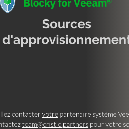
Sources
d'approvisionnemen
llez contacter
votre
partenaire système Ve
ntactez
team@cristie.partners
pour votre so