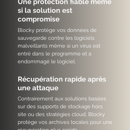
Une protection fiable même
si la solution est
compromise
Blocky protège vos données de
sauvegarde contre les logiciels
malveillants même si un virus est
entré dans le programme et a
endommagé le logiciel.
Récupération rapide après
une attaque
Contrairement aux solutions basées
sur des supports de stockage hors
site ou des stratégies cloud, Blocky
protège vos archives locales pour une
récupération plus rapide.