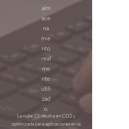
alm
ace
na
mie
nto
real
me
nte
utili
zad
o.
La nube S3, neutra en CO2 y
optimizada para aplicaciones en la