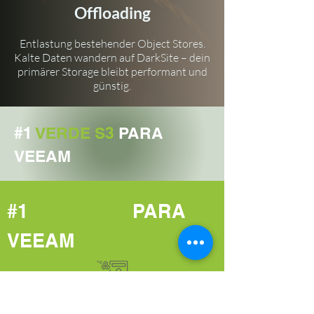
Offloading
Entlastung bestehender Object Stores.
Kalte Daten wandern auf DarkSite – dein
primärer Storage bleibt performant und
günstig.
#1
VERDE S3
PARA
VEEAM
#1
VERDE S3
PARA
VEEAM
Veeam ofrece una variedad de opciones