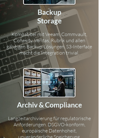
Backup
Storage
Kompatibel mit Veeam, Commvault,
Cohesity, Veritas, Rubrik und allen
gängigen Backup-Lösungen. S3-Interface
macht die Integration trivial.
Archiv & Compliance
Langzeitarchivierung für regulatorische
Anforderungen. DSGVO-konform,
europäische Datenhoheit,
unveränderliche Speicherung.