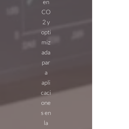
en
CO
2 y
opti
miz
ada
par
a
apli
caci
one
s en
la