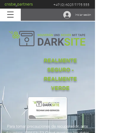
+49 (0) 6028 9795 555
Iniciar sesión
REALMENTE
SEGURO -
REALMENTE
VERDE
Para tomar precauciones de recuperación ante
desastres, GREEN S3 Cloud mantiene los datos