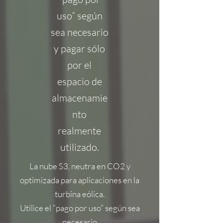
uso” según
sea necesario
y pagar sólo
por el
espacio de
almacenamie
nto
realmente
utilizado.
La nube S3, neutra en CO2 y
optimizada para aplicaciones en la
turbina eólica.
Utilice el “pago por uso” según sea
necesario