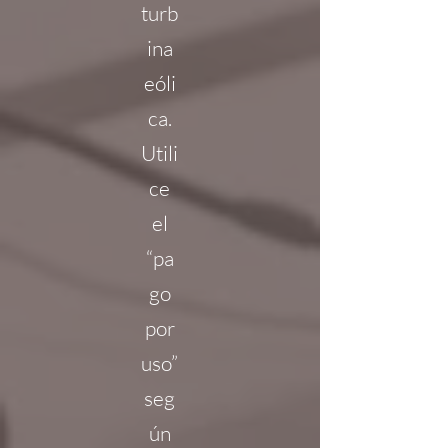
turb
ina
eóli
ca.
Utili
ce
el
“pa
go
por
uso”
seg
ún