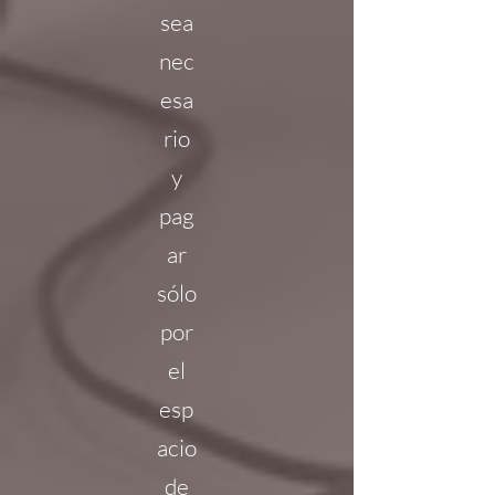
sea
nec
esa
rio
y
pag
ar
sólo
por
el
esp
acio
de