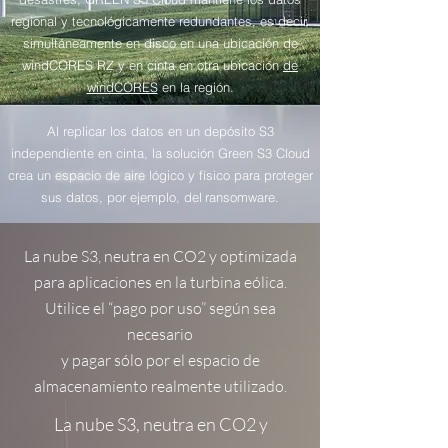
regional y tecnológicamente redundantes, es decir,
simultáneamente en
disco
en una ubicación de
windCORES RZ
y
en
cinta
en otra ubicación
de
windCORES
en la región.
Al replicar los datos en un depósito S3
independiente en cinta, la solución Green S3 Cloud
crea un
espacio de aire
lógico y físico para proteger
sus datos, por ejemplo, del
ransomware.
La nube S3, neutra en CO2 y optimizada
para aplicaciones en la turbina eólica.
Utilice el “pago por uso” según sea
necesario
y pagar sólo por el espacio de
almacenamiento realmente utilizado.
La nube S3, neutra en CO2 y