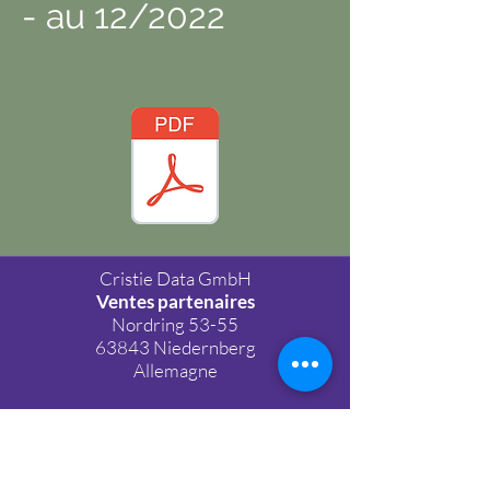
- au 12/2022
Cristie Data GmbH
Ventes partenaires
Nordring 53-55
63843 Niedernberg
Allemagne
IMPRIMER